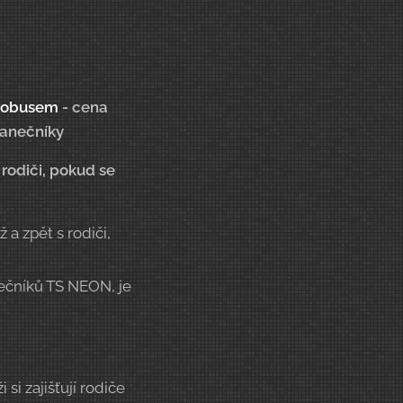
tobusem
- cena
tanečníky
rodiči, pokud se
a zpět s rodiči,
nečníků TS NEON, je
i zajišťují rodiče