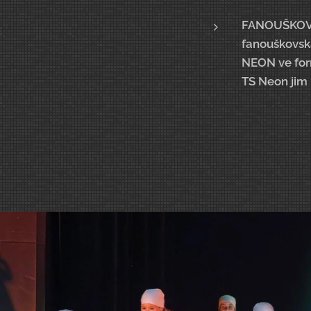
FANOUŠKOVSK
fanouškovská
NEON ve formá
TS Neon jim