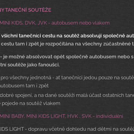
Y TANEČNÍ SOUTĚŽE
 MINI KIDS, DVK, JVK - autobusem nebo vlakem
všichni tanečníci cestu na soutěž absolvují společně
au
cestu tam i zpět je rozpočítána na všechny zúčastněné 
- je možné absolvovat opět společně autobusem nebo s 
tní soutěže jako fanoušci.
pro všechny jednotná - ať tanečníci jedou pouze na soutěž 
autobusem tam i zpět
obré spojení, a na dané soutěži malá účast ostatních ta
e pojede na soutěž vlakem
MINI BABY, MINI KIDS LIGHT, HVK , SVK - individuální
IDS LIGHT - dopravu včetně dohledu nad dětmi na soutěži s