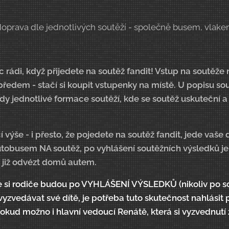
doprava dle jednotlivých soutěží - společně busem, vlak
ádi, když přijedete na soutěž fandit! Vstup na soutěže 
ředem - stačí si koupit vstupenky na místě. U popisu s
dy jednotlivé formace soutěží, kde se soutěž uskuteční a 
 výše - i přesto, že pojedete na soutěž fandit, jede vaše d
tobusem NA soutěž, po vyhlášení soutěžních výsledků je
 již odvézt domů autem.
že si rodiče budou po VYHLÁŠENÍ VÝSLEDKŮ (nikoliv po 
vyzvedávat své dítě, je potřeba tuto skutečnost nahlásit
pokud možno i hlavní vedoucí Renátě, která si vyzvednut