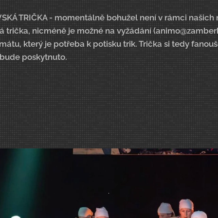
Á TRIČKA - momentálně bohužel není v rámci našich mo
 trička, nicméně je možné na vyžádání (animo@zamberk.
tu, který je potřeba k potisku trik. Trička si tedy fanoušc
 bude poskytnuto.
.