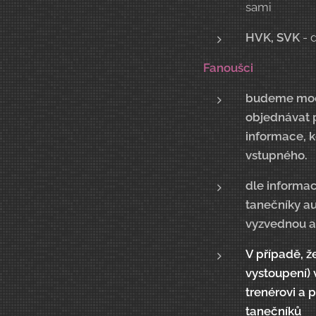
sami
HVK, SVK
- 
Fanoušci
budeme moc r
objednávat p
informace, k
vstupného.
dle informací
tanečníky au
vyzvednou a
V případě, 
vystoupení) 
trenérovi a 
tanečníků