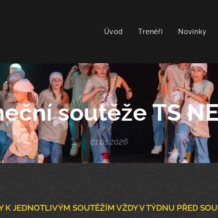
Úvod
Trenéři
Novinky
neční soutěže TS N
01.01.2026
K JEDNOTLIVÝM SOUTĚŽÍM VŽDY V TÝDNU PŘED SOUT