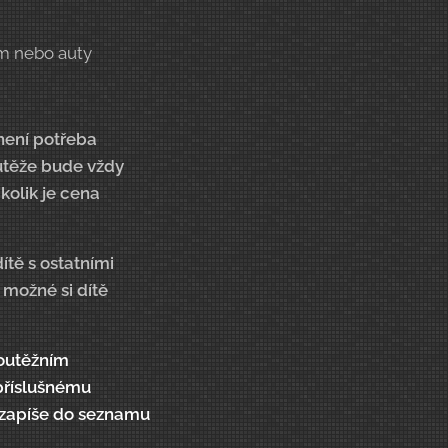
em nebo auty
není potřeba
outěže bude vždy
kolik je cena
ítě s ostatními
 možné si dítě
soutěžním
 příslušnému
í zapíše do seznamu