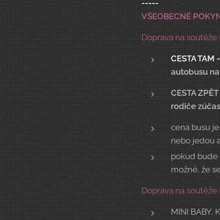
-----
VŠEOBECNÉ POKYN
Doprava na soutěže
CESTA TAM - 
autobusu na 
CESTA ZPĚT 
rodiče zúčas
cena busu je 
nebo jedou 
pokud bude d
možné, že s
Doprava na soutěže 
MINI BABY, K