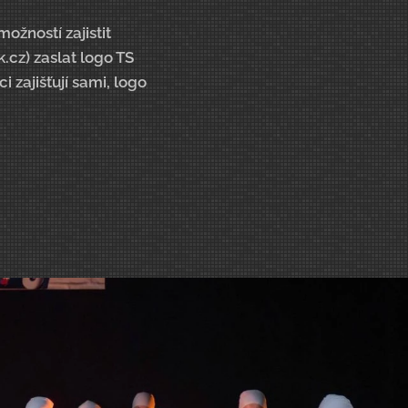
žností zajistit
cz) zaslat logo TS
i zajišťují sami, logo